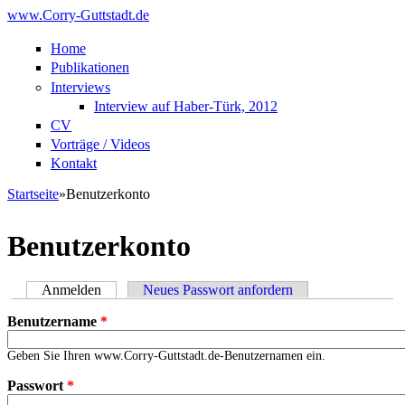
Direkt zum Inhalt
www.Corry-Guttstadt.de
Home
Publikationen
Interviews
Interview auf Haber-Türk, 2012
CV
Vorträge / Videos
Kontakt
Startseite
»
Benutzerkonto
Sie sind hier
Benutzerkonto
Anmelden
(aktiver Reiter)
Neues Passwort anfordern
Haupt-Reiter
Benutzername
*
Geben Sie Ihren www.Corry-Guttstadt.de-Benutzernamen ein.
Passwort
*