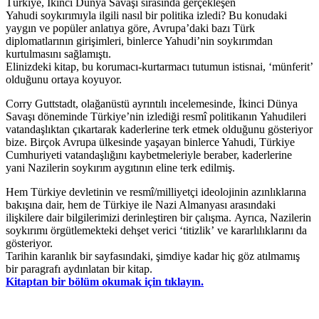
Türkiye, İkinci Dünya Savaşı sırasında gerçekleşen
Yahudi soykırımıyla ilgili nasıl bir politika izledi? Bu konudaki
yaygın ve popüler anlatıya göre, Avrupa’daki bazı Türk
diplomatlarının girişimleri, binlerce Yahudi’nin soykırımdan
kurtulmasını sağlamıştı.
Elinizdeki kitap, bu korumacı-kurtarmacı tutumun istisnai, ‘münferit’
olduğunu ortaya koyuyor.
Corry Guttstadt, olağanüstü ayrıntılı incelemesinde, İkinci Dünya
Savaşı döneminde Türkiye’nin izlediği resmî politikanın Yahudileri
vatandaşlıktan çıkartarak kaderlerine terk etmek olduğunu gösteriyor
bize. Birçok Avrupa ülkesinde yaşayan binlerce Yahudi, Türkiye
Cumhuriyeti vatandaşlığını kaybetmeleriyle beraber, kaderlerine
yani Nazilerin soykırım aygıtının eline terk edilmiş.
Hem Türkiye devletinin ve resmî/milliyetçi ideolojinin azınlıklarına
bakışına dair, hem de Türkiye ile Nazi Almanyası arasındaki
ilişkilere dair bilgilerimizi derinleştiren bir çalışma. Ayrıca, Nazilerin
soykırımı örgütlemekteki dehşet verici ‘titizlik’ ve kararlılıklarını da
gösteriyor.
Tarihin karanlık bir sayfasındaki, şimdiye kadar hiç göz atılmamış
bir paragrafı aydınlatan bir kitap.
Kitaptan bir bölüm okumak için tıklayın.