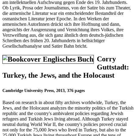
am intellektuellen Aufschwung gegen Ende des 19. Jahrhunderts.
Ob Lyrik, Prosa oder Journalismus, von der Satire bis zum Theater,
die armenische Literatur war ein entscheidender Bestandteil der
osmanischen Literatur jener Epoche. In den Werken der
armenischen AutorInnen drückt sich ihre Hoffnung und dann,
angesichts der Ausgrenzung und Vernichtung ihres Volkes, ihre
Verzweiflung aus, die sich ganz ähnlich dem deutsch-jüdischen
Schreiben des frühen 20. Jahrhunderts in hellsichtiger
Gesellschaftsanalyse und Satire Bahn bricht.
Corry
Guttstadt:
Turkey, the Jews, and the Holocaust
Cambridge University Press, 2013, 376 pages
Based on research in about fifty archives worldwide, Turkey, the
Jews, and the Holocaust analyzes the minority politics of the Turkish
republic and the country's ambivalent policies regarding Jewish
refugees and Turkish Jews living abroad. Although Turkey stayed
neutral during World War II, the country's policies proved crucial
not only for the 75,000 Jews who lived in Turkey, but also to the
25,000 Turkish Jews living throughout Europe and the tens of