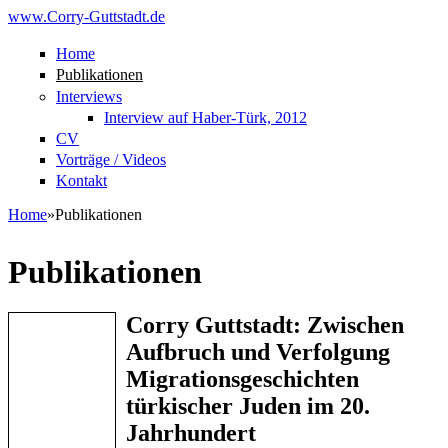
Skip to main content
www.Corry-Guttstadt.de
Home
Publikationen
Interviews
Interview auf Haber-Türk, 2012
CV
Vorträge / Videos
Kontakt
Home
»
Publikationen
You are here
Publikationen
Corry Guttstadt: Zwischen
Aufbruch und Verfolgung
Migrationsgeschichten
türkischer Juden im 20.
Jahrhundert