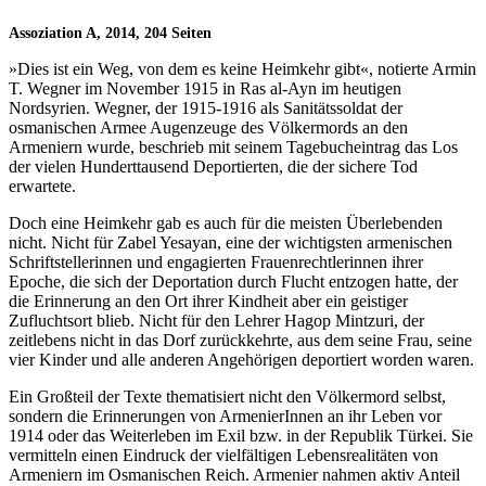
Assoziation A, 2014, 204 Seiten
»Dies ist ein Weg, von dem es keine Heimkehr gibt«, notierte Armin
T. Wegner im November 1915 in Ras al-Ayn im heutigen
Nordsyrien. Wegner, der 1915-1916 als Sanitätssoldat der
osmanischen Armee Augenzeuge des Völkermords an den
Armeniern wurde, beschrieb mit seinem Tagebucheintrag das Los
der vielen Hunderttausend Deportierten, die der sichere Tod
erwartete.
Doch eine Heimkehr gab es auch für die meisten Überlebenden
nicht. Nicht für Zabel Yesayan, eine der wichtigsten armenischen
Schriftstellerinnen und engagierten Frauenrechtlerinnen ihrer
Epoche, die sich der Deportation durch Flucht entzogen hatte, der
die Erinnerung an den Ort ihrer Kindheit aber ein geistiger
Zufluchtsort blieb. Nicht für den Lehrer Hagop Mintzuri, der
zeitlebens nicht in das Dorf zurückkehrte, aus dem seine Frau, seine
vier Kinder und alle anderen Angehörigen deportiert worden waren.
Ein Großteil der Texte thematisiert nicht den Völkermord selbst,
sondern die Erinnerungen von ArmenierInnen an ihr Leben vor
1914 oder das Weiterleben im Exil bzw. in der Republik Türkei. Sie
vermitteln einen Eindruck der vielfältigen Lebensrealitäten von
Armeniern im Osmanischen Reich. Armenier nahmen aktiv Anteil